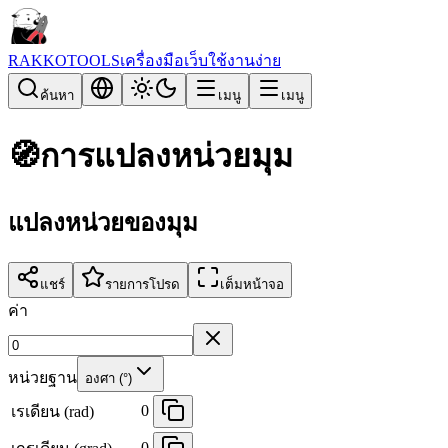
RAKKOTOOLS
เครื่องมือเว็บใช้งานง่าย
ค้นหา
เมนู
เมนู
🧭
การแปลงหน่วยมุม
แปลงหน่วยของมุม
แชร์
รายการโปรด
เต็มหน้าจอ
ค่า
หน่วยฐาน
องศา (°)
0
เรเดียน (rad)
0