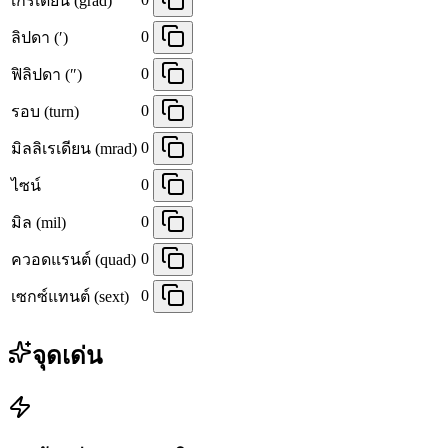
เกรเดียน (grad)
0
ลิปดา (′)
0
ฟิลิปดา (″)
0
รอบ (turn)
0
มิลลิเรเดียน (mrad)
0
ไซน์
0
มิล (mil)
0
ควอดแรนต์ (quad)
0
เซกซ์แทนต์ (sext)
จุดเด่น