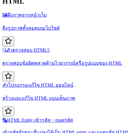
HTML
🖼️
ดึงภาพจากหน้าเว็บ
ดึงรูปภาพทั้งหมดบนเว็บไซต์
🔍
ตัวตรวจสอบ HTML5
ตรวจสอบข้อผิดพลาดด้านไวยากรณ์หรือรูปแบบของ HTML
✍️
โปรแกรมแก้ไข HTML ออนไลน์
สร้างและแก้ไข HTML แบบเห็นภาพ
🔣
HTML Entity เข้ารหัส・ถอดรหัส
เข้ารหัสอักขระที่แปลงได้เป็น HTML entity และถอดรหัส HTML