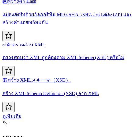
#️⃣
สร้างค่า Hash
แปลงสตริงด้วยอัลกอริทึม MD5/SHA1/SHA256 แต่ละแบบ และ
สร้างค่าแฮชพร้อมกัน
✅
ตัวตรวจสอบ XML
ตรวจสอบว่า XML ถูกต้องตาม XML Schema (XSD) หรือไม่
🏗️
สร้าง XMLスキーマ（XSD）
สร้าง XML Schema Definition (XSD) จาก XML
ดูเพิ่มเติม
🏷️