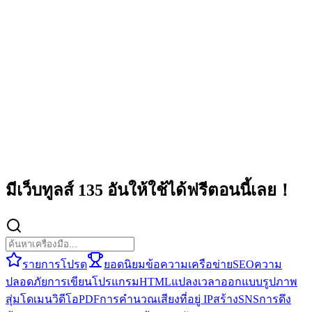
มีเว็บทูลส์ 135 อันให้ใช้ได้ฟรีตอนนี้เลย！
รายการโปรด
ยอดนิยม
ข้อความ
เครือข่าย
SEO
ความ
ปลอดภัย
การเขียนโปรแกรม
HTML
แปลง
เวลา
ออกแบบ
รูปภาพ
สุ่ม
โดเมน
วิดีโอ
PDF
การคำนวณ
เสียง
ที่อยู่ IP
สร้าง
SNS
การดึง