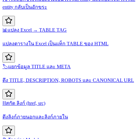
entity กลับเป็นอักขระ
📊
แปลง Excel → TABLE TAG
แปลงตารางใน Excel เป็นแท็ก TABLE ของ HTML
🏷️
แยกข้อมูล TITLE และ META
ดึง TITLE, DESCRIPTION, ROBOTS และ CANONICAL URL
⛓️
สกัด ลิงก์ (href, src)
ดึงลิงก์ภายนอกและลิงก์ภายใน