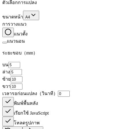
ตัวเลือกการแปลง
ขนาดหน้า
A4
การวางแนว
แนวตั้ง
แนวนอน
ระยะขอบ（mm）
บน
ล่าง
ซ้าย
ขวา
เวลารอก่อนแปลง（วินาที）
พิมพ์พื้นหลัง
เรียกใช้ JavaScript
โหลดรูปภาพ