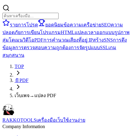
รายการโปรด
ยอดนิยม
ข้อความ
เครือข่าย
SEO
ความ
ปลอดภัย
การเขียนโปรแกรม
HTML
แปลง
เวลา
ออกแบบ
รูปภาพ
สุ่ม
โดเมน
วิดีโอ
PDF
การคำนวณ
เสียง
ที่อยู่ IP
สร้าง
SNS
การดึง
ข้อมูล
การตรวจสอบความถูกต้อง
การจัดรูปแบบ
SSL
เกม
สนุกสนาน
TOP
📄
PDF
เว็บเพจ→แปลง PDF
RAKKOTOOLS
เครื่องมือเว็บใช้งานง่าย
Company Information