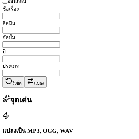
ย้อนกลับ
ชื่อเรื่อง
ศิลปิน
อัลบั้ม
ปี
ประเภท
รีเซ็ต
แปลง
จุดเด่น
แปลงเป็น MP3, OGG, WAV