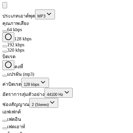
ประเภทเอาต์พุต
MP3
คุณภาพเสียง
64 kbps
128 kbps
192 kbps
320 kbps
บิตเรต
คงที่
แปรผัน (mp3)
ค่าบิตเรต
128 kbps
อัตราการสุ่มตัวอย่าง
44100 Hz
ช่องสัญญาณ
2 (Stereo)
เอฟเฟกต์
เฟดอิน
เฟดเอาท์