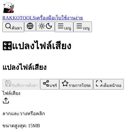
RAKKOTOOLS
เครื่องมือเว็บใช้งานง่าย
ค้นหา
เมนู
เมนู
🎛️
แปลงไฟล์เสียง
แปลงไฟล์เสียง
บันทึกการตั้งค่า
แชร์
รายการโปรด
เต็มหน้าจอ
ไฟล์เสียง
ลากและวางหรือคลิก
ขนาดสูงสุด: 15MB