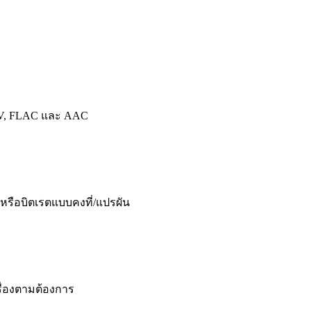
WAV, FLAC และ AAC
รือบิตเรตแบบคงที่/แปรผัน
รื่องตามต้องการ