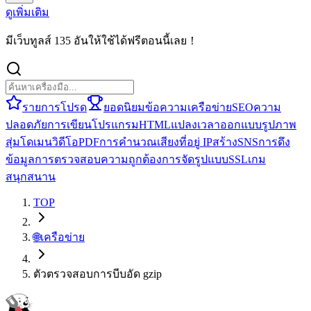
ดูเพิ่มเติม
มีเว็บทูลส์ 135 อันให้ใช้ได้ฟรีตอนนี้เลย！
รายการโปรด
ยอดนิยม
ข้อความ
เครือข่าย
SEO
ความ
ปลอดภัย
การเขียนโปรแกรม
HTML
แปลง
เวลา
ออกแบบ
รูปภาพ
สุ่ม
โดเมน
วิดีโอ
PDF
การคำนวณ
เสียง
ที่อยู่ IP
สร้าง
SNS
การดึง
ข้อมูล
การตรวจสอบความถูกต้อง
การจัดรูปแบบ
SSL
เกม
สนุกสนาน
TOP
🌐
เครือข่าย
ตัวตรวจสอบการบีบอัด gzip