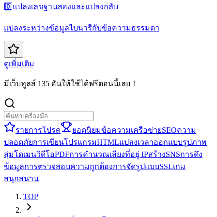
0️⃣
แปลงเลขฐานสองและแปลงกลับ
แปลงระหว่างข้อมูลไบนารีกับข้อความธรรมดา
ดูเพิ่มเติม
มีเว็บทูลส์ 135 อันให้ใช้ได้ฟรีตอนนี้เลย！
รายการโปรด
ยอดนิยม
ข้อความ
เครือข่าย
SEO
ความ
ปลอดภัย
การเขียนโปรแกรม
HTML
แปลง
เวลา
ออกแบบ
รูปภาพ
สุ่ม
โดเมน
วิดีโอ
PDF
การคำนวณ
เสียง
ที่อยู่ IP
สร้าง
SNS
การดึง
ข้อมูล
การตรวจสอบความถูกต้อง
การจัดรูปแบบ
SSL
เกม
สนุกสนาน
TOP