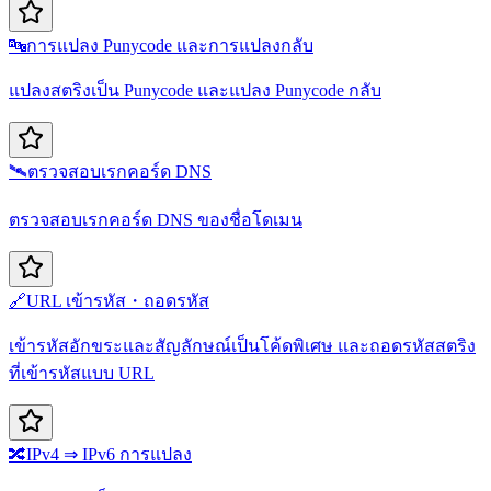
🔤
การแปลง Punycode และการแปลงกลับ
แปลงสตริงเป็น Punycode และแปลง Punycode กลับ
🛰️
ตรวจสอบเรกคอร์ด DNS
ตรวจสอบเรกคอร์ด DNS ของชื่อโดเมน
🔗
URL เข้ารหัส・ถอดรหัส
เข้ารหัสอักขระและสัญลักษณ์เป็นโค้ดพิเศษ และถอดรหัสสตริง
ที่เข้ารหัสแบบ URL
🔀
IPv4 ⇒ IPv6 การแปลง