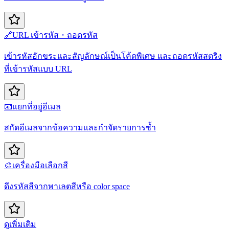
🔗
URL เข้ารหัส・ถอดรหัส
เข้ารหัสอักขระและสัญลักษณ์เป็นโค้ดพิเศษ และถอดรหัสสตริง
ที่เข้ารหัสแบบ URL
📧
แยกที่อยู่อีเมล
สกัดอีเมลจากข้อความและกำจัดรายการซ้ำ
🎨
เครื่องมือเลือกสี
ดึงรหัสสีจากพาเลตสีหรือ color space
ดูเพิ่มเติม