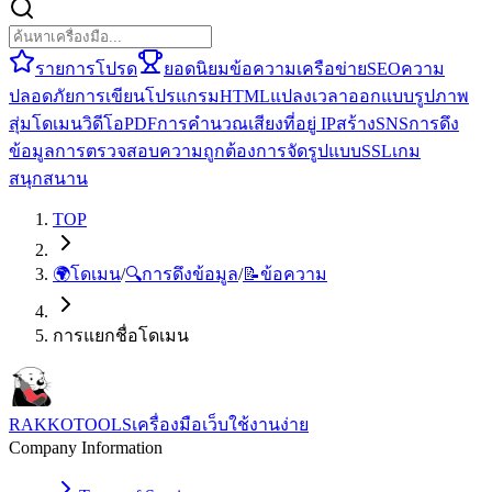
รายการโปรด
ยอดนิยม
ข้อความ
เครือข่าย
SEO
ความ
ปลอดภัย
การเขียนโปรแกรม
HTML
แปลง
เวลา
ออกแบบ
รูปภาพ
สุ่ม
โดเมน
วิดีโอ
PDF
การคำนวณ
เสียง
ที่อยู่ IP
สร้าง
SNS
การดึง
ข้อมูล
การตรวจสอบความถูกต้อง
การจัดรูปแบบ
SSL
เกม
สนุกสนาน
TOP
🌍
โดเมน
/
🔍
การดึงข้อมูล
/
📝
ข้อความ
การแยกชื่อโดเมน
RAKKOTOOLS
เครื่องมือเว็บใช้งานง่าย
Company Information