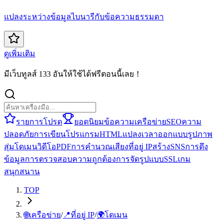
แปลงระหว่างข้อมูลไบนารีกับข้อความธรรมดา
ดูเพิ่มเติม
มีเว็บทูลส์ 133 อันให้ใช้ได้ฟรีตอนนี้เลย！
รายการโปรด
ยอดนิยม
ข้อความ
เครือข่าย
SEO
ความ
ปลอดภัย
การเขียนโปรแกรม
HTML
แปลง
เวลา
ออกแบบ
รูปภาพ
สุ่ม
โดเมน
วิดีโอ
PDF
การคำนวณ
เสียง
ที่อยู่ IP
สร้าง
SNS
การดึง
ข้อมูล
การตรวจสอบความถูกต้อง
การจัดรูปแบบ
SSL
เกม
สนุกสนาน
TOP
🌐
เครือข่าย
/
📍
ที่อยู่ IP
/
🌍
โดเมน