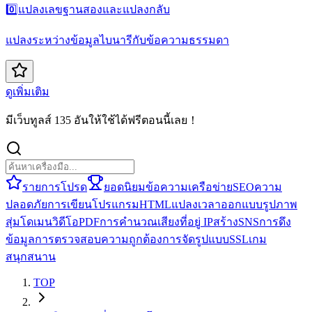
0️⃣
แปลงเลขฐานสองและแปลงกลับ
แปลงระหว่างข้อมูลไบนารีกับข้อความธรรมดา
ดูเพิ่มเติม
มีเว็บทูลส์ 135 อันให้ใช้ได้ฟรีตอนนี้เลย！
รายการโปรด
ยอดนิยม
ข้อความ
เครือข่าย
SEO
ความ
ปลอดภัย
การเขียนโปรแกรม
HTML
แปลง
เวลา
ออกแบบ
รูปภาพ
สุ่ม
โดเมน
วิดีโอ
PDF
การคำนวณ
เสียง
ที่อยู่ IP
สร้าง
SNS
การดึง
ข้อมูล
การตรวจสอบความถูกต้อง
การจัดรูปแบบ
SSL
เกม
สนุกสนาน
TOP