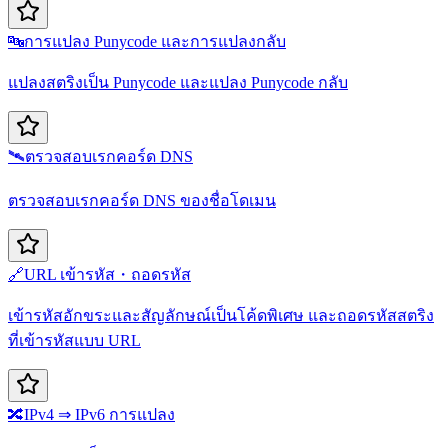
🔤
การแปลง Punycode และการแปลงกลับ
แปลงสตริงเป็น Punycode และแปลง Punycode กลับ
🛰️
ตรวจสอบเรกคอร์ด DNS
ตรวจสอบเรกคอร์ด DNS ของชื่อโดเมน
🔗
URL เข้ารหัส・ถอดรหัส
เข้ารหัสอักขระและสัญลักษณ์เป็นโค้ดพิเศษ และถอดรหัสสตริง
ที่เข้ารหัสแบบ URL
🔀
IPv4 ⇒ IPv6 การแปลง