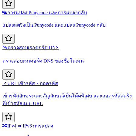
🔤
การแปลง Punycode และการแปลงกลับ
แปลงสตริงเป็น Punycode และแปลง Punycode กลับ
🛰️
ตรวจสอบเรกคอร์ด DNS
ตรวจสอบเรกคอร์ด DNS ของชื่อโดเมน
🔗
URL เข้ารหัส・ถอดรหัส
เข้ารหัสอักขระและสัญลักษณ์เป็นโค้ดพิเศษ และถอดรหัสสตริง
ที่เข้ารหัสแบบ URL
🔀
IPv4 ⇒ IPv6 การแปลง