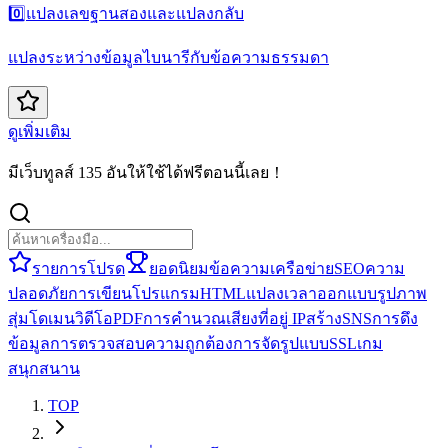
0️⃣
แปลงเลขฐานสองและแปลงกลับ
แปลงระหว่างข้อมูลไบนารีกับข้อความธรรมดา
ดูเพิ่มเติม
มีเว็บทูลส์ 135 อันให้ใช้ได้ฟรีตอนนี้เลย！
รายการโปรด
ยอดนิยม
ข้อความ
เครือข่าย
SEO
ความ
ปลอดภัย
การเขียนโปรแกรม
HTML
แปลง
เวลา
ออกแบบ
รูปภาพ
สุ่ม
โดเมน
วิดีโอ
PDF
การคำนวณ
เสียง
ที่อยู่ IP
สร้าง
SNS
การดึง
ข้อมูล
การตรวจสอบความถูกต้อง
การจัดรูปแบบ
SSL
เกม
สนุกสนาน
TOP