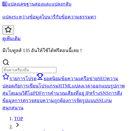
0️⃣
แปลงเลขฐานสองและแปลงกลับ
แปลงระหว่างข้อมูลไบนารีกับข้อความธรรมดา
ดูเพิ่มเติม
มีเว็บทูลส์ 135 อันให้ใช้ได้ฟรีตอนนี้เลย！
รายการโปรด
ยอดนิยม
ข้อความ
เครือข่าย
SEO
ความ
ปลอดภัย
การเขียนโปรแกรม
HTML
แปลง
เวลา
ออกแบบ
รูปภาพ
สุ่ม
โดเมน
วิดีโอ
PDF
การคำนวณ
เสียง
ที่อยู่ IP
สร้าง
SNS
การดึง
ข้อมูล
การตรวจสอบความถูกต้อง
การจัดรูปแบบ
SSL
เกม
สนุกสนาน
TOP