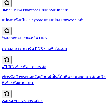
🔤
การแปลง Punycode และการแปลงกลับ
แปลงสตริงเป็น Punycode และแปลง Punycode กลับ
🛰️
ตรวจสอบเรกคอร์ด DNS
ตรวจสอบเรกคอร์ด DNS ของชื่อโดเมน
🔗
URL เข้ารหัส・ถอดรหัส
เข้ารหัสอักขระและสัญลักษณ์เป็นโค้ดพิเศษ และถอดรหัสสตริง
ที่เข้ารหัสแบบ URL
🔀
IPv4 ⇒ IPv6 การแปลง