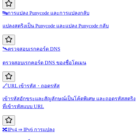
🔤
การแปลง Punycode และการแปลงกลับ
แปลงสตริงเป็น Punycode และแปลง Punycode กลับ
🛰️
ตรวจสอบเรกคอร์ด DNS
ตรวจสอบเรกคอร์ด DNS ของชื่อโดเมน
🔗
URL เข้ารหัส・ถอดรหัส
เข้ารหัสอักขระและสัญลักษณ์เป็นโค้ดพิเศษ และถอดรหัสสตริง
ที่เข้ารหัสแบบ URL
🔀
IPv4 ⇒ IPv6 การแปลง