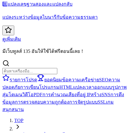
0️⃣
แปลงเลขฐานสองและแปลงกลับ
แปลงระหว่างข้อมูลไบนารีกับข้อความธรรมดา
ดูเพิ่มเติม
มีเว็บทูลส์ 135 อันให้ใช้ได้ฟรีตอนนี้เลย！
รายการโปรด
ยอดนิยม
ข้อความ
เครือข่าย
SEO
ความ
ปลอดภัย
การเขียนโปรแกรม
HTML
แปลง
เวลา
ออกแบบ
รูปภาพ
สุ่ม
โดเมน
วิดีโอ
PDF
การคำนวณ
เสียง
ที่อยู่ IP
สร้าง
SNS
การดึง
ข้อมูล
การตรวจสอบความถูกต้อง
การจัดรูปแบบ
SSL
เกม
สนุกสนาน
TOP