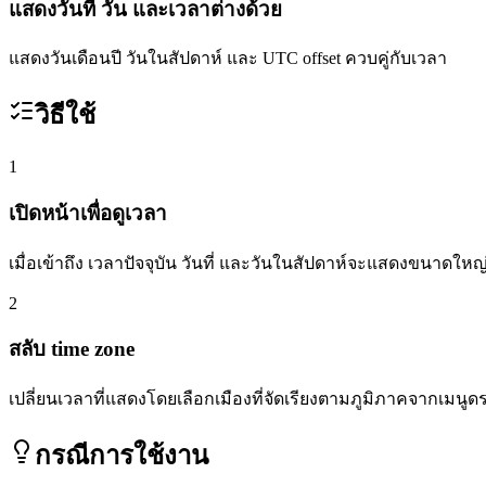
แสดงวันที่ วัน และเวลาต่างด้วย
แสดงวันเดือนปี วันในสัปดาห์ และ UTC offset ควบคู่กับเวลา
วิธีใช้
1
เปิดหน้าเพื่อดูเวลา
เมื่อเข้าถึง เวลาปัจจุบัน วันที่ และวันในสัปดาห์จะแสดงขนาดใหญ่
2
สลับ time zone
เปลี่ยนเวลาที่แสดงโดยเลือกเมืองที่จัดเรียงตามภูมิภาคจากเมนู
กรณีการใช้งาน