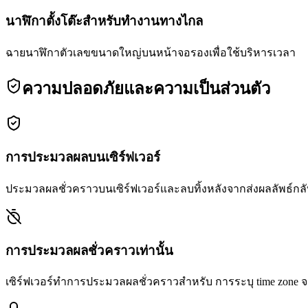
นาฬิกาตั้งโต๊ะสำหรับทำงานทางไกล
ฉายนาฬิกาตัวเลขขนาดใหญ่บนหน้าจอรองเพื่อใช้บริหารเวลา
ความปลอดภัยและความเป็นส่วนตัว
การประมวลผลบนเซิร์ฟเวอร์
ประมวลผลชั่วคราวบนเซิร์ฟเวอร์และลบทิ้งหลังจากส่งผลลัพธ์กลับ 
การประมวลผลชั่วคราวเท่านั้น
เซิร์ฟเวอร์ทำการประมวลผลชั่วคราวสำหรับ การระบุ time zone จ