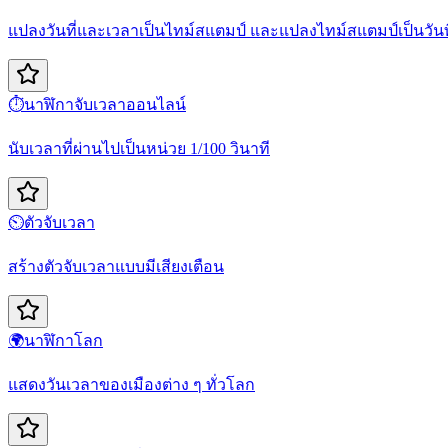
แปลงวันที่และเวลาเป็นไทม์สแตมป์ และแปลงไทม์สแตมป์เป็นวันท
⏱️
นาฬิกาจับเวลาออนไลน์
นับเวลาที่ผ่านไปเป็นหน่วย 1/100 วินาที
⏲️
ตัวจับเวลา
สร้างตัวจับเวลาแบบมีเสียงเตือน
🌍
นาฬิกาโลก
แสดงวันเวลาของเมืองต่าง ๆ ทั่วโลก