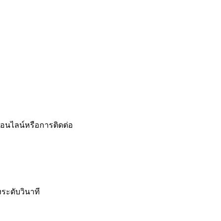
ออนไลน์หรือการติดต่อ
ระดับวินาที