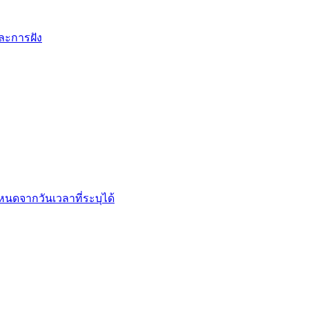
และการฝัง
กำหนดจากวันเวลาที่ระบุได้