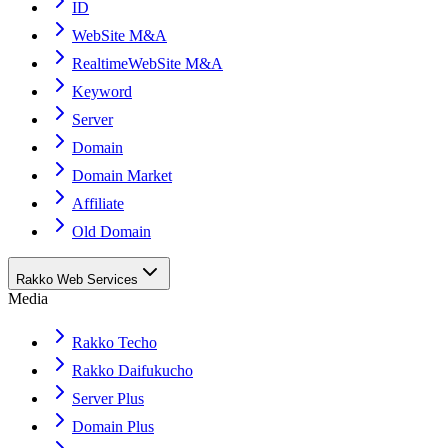
ID
WebSite M&A
RealtimeWebSite M&A
Keyword
Server
Domain
Domain Market
Affiliate
Old Domain
Rakko Web Services
Media
Rakko Techo
Rakko Daifukucho
Server Plus
Domain Plus