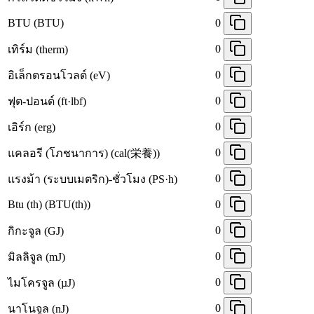
BTU (BTU)
0
0
เทิร์ม (therm)
0
อิเล็กตรอนโวลต์ (eV)
0
ฟุต-ปอนด์ (ft·lbf)
0
เอิร์ก (erg)
0
แคลอรี (โภชนาการ) (cal(栄養))
0
แรงม้า (ระบบเมตริก)-ชั่วโมง (PS·h)
Btu (th) (BTU(th))
0
0
กิกะจูล (GJ)
0
มิลลิจูล (mJ)
0
ไมโครจูล (µJ)
0
นาโนจูล (nJ)