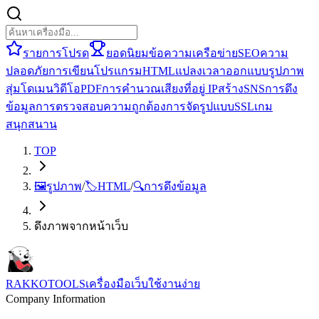
รายการโปรด
ยอดนิยม
ข้อความ
เครือข่าย
SEO
ความ
ปลอดภัย
การเขียนโปรแกรม
HTML
แปลง
เวลา
ออกแบบ
รูปภาพ
สุ่ม
โดเมน
วิดีโอ
PDF
การคำนวณ
เสียง
ที่อยู่ IP
สร้าง
SNS
การดึง
ข้อมูล
การตรวจสอบความถูกต้อง
การจัดรูปแบบ
SSL
เกม
สนุกสนาน
TOP
🖼️
รูปภาพ
/
🏷️
HTML
/
🔍
การดึงข้อมูล
ดึงภาพจากหน้าเว็บ
RAKKOTOOLS
เครื่องมือเว็บใช้งานง่าย
Company Information