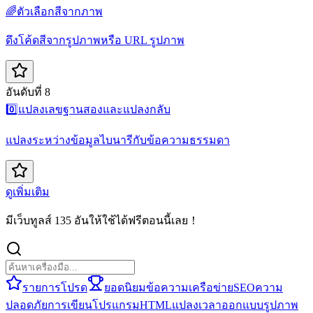
🌈
ตัวเลือกสีจากภาพ
ดึงโค้ดสีจากรูปภาพหรือ URL รูปภาพ
อันดับที่ 8
0️⃣
แปลงเลขฐานสองและแปลงกลับ
แปลงระหว่างข้อมูลไบนารีกับข้อความธรรมดา
ดูเพิ่มเติม
มีเว็บทูลส์ 135 อันให้ใช้ได้ฟรีตอนนี้เลย！
รายการโปรด
ยอดนิยม
ข้อความ
เครือข่าย
SEO
ความ
ปลอดภัย
การเขียนโปรแกรม
HTML
แปลง
เวลา
ออกแบบ
รูปภาพ