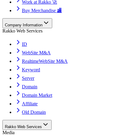
Work at Rakko 🚀
Buy Merchandise 🏬
Company Information
Rakko Web Services
ID
WebSite M&A
RealtimeWebSite M&A
Keyword
Server
Domain
Domain Market
Affiliate
Old Domain
Rakko Web Services
Media