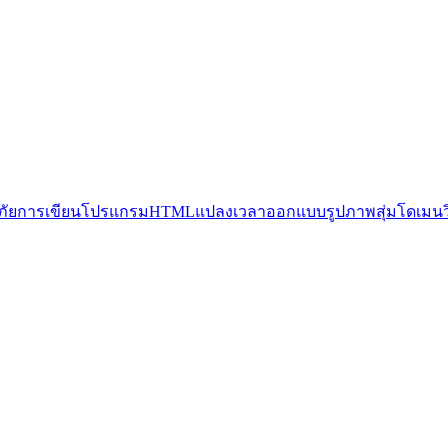
ัย
การเขียนโปรแกรม
HTML
แปลง
เวลา
ออกแบบ
รูปภาพ
สุ่ม
โดเมน